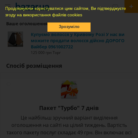
Продовжуючи користуватися цим сайтом, Ви підтверджуєте
згоду на використання файлів cookies
Ваше оголошення
Зрозуміло
Купуємо волосся у Кривому Розі У нас ви
можите продати волосся дійсно ДОРОГО
Вайбер 0961002722
125 000 грн Торг
Спосіб розміщення
Пакет "Турбо" 7 днів
Це найбільш зручний варіант виділення
оголошення на сайті на цілий тиждень. Вартість
такого пакету послуг складає 49 грн. Він включає всі