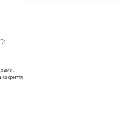
);
грами,
а закриття