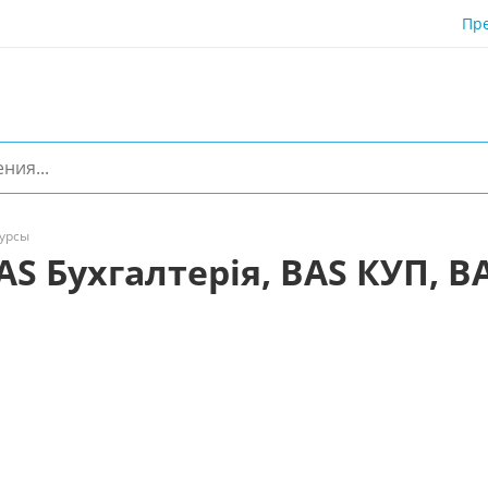
Пр
урсы
AS Бухгалтерія, BAS КУП, B