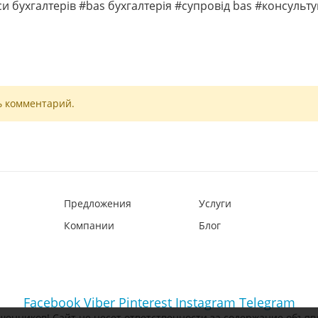
и бухгалтерів #bas бухгалтерія #супровід bas #консульт
ь комментарий.
Предложения
Услуги
Компании
Блог
Facebook
Viber
Pinterest
Instagram
Telegram
шенников! Сайт не несет ответственности за содержание объяв