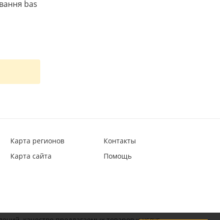
ування bas
Карта регионов
Контакты
Карта сайта
Помощь
лений, качество предлагаемых товаров и услуг