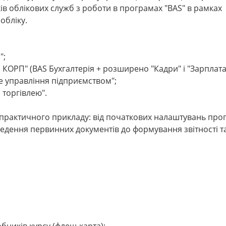
ків облікових служб з роботи в програмах "BAS" в рамках
обліку.
";
КОРП" (BAS Бухгалтерія + розширено "Кадри" і "Зарплата"
 управління підприємством";
 торгівлею".
 практичного прикладу: від початкових налаштувань про
едення первинних документів до формування звітності т
бників курсу (флеш-карта);