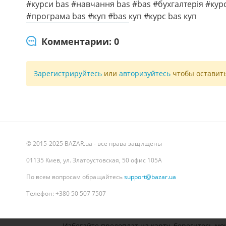
#курси bas #навчання bas #bas #бухгалтерія #курс
#програма bas #куп #bas куп #курс bas куп
Комментарии: 0
Зарегистрируйтесь
или
авторизуйтесь
чтобы оставит
© 2015-2025 BAZAR.ua - все права защищены
01135 Киев, ул. Златоустовская, 50 офис 105А
По всем вопросам обращайтесь
support@bazar.ua
Телефон: +380 50 507 7507
Избегайте предоплат на карту, берегитесь мо