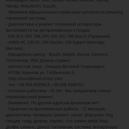
Honda, Mitsubishi, Suzuki;
- Являемся официальным сервисным центром по ремонту
топливной системы;
- Диагностика и ремонт топливной аппаратуры
выполняется на авторизованных стендах:
- EPS 815, EPS 708, EPS 205, DCI 700 Bosch (Германия);
- AVM2-PC, CRI-PC, CRI Master, CRI Expert Hartridge
(Англия);
- Евродизель Центр - Bosch, Delphi, Denso, Siemens,
Continental, VDO Дизель Сервис;
- контактное лицо - Оношко Виталий Георгиевич;
- 61038, Харьков, ул. Глобинская, 8;
- http://eurodieselcenter.com
- тел. +38 050 4039823, +38 098 9306701;
- Успешно работаем - 30 лет. Мы предлагаем только
первоклассный ремонт!
- Внимание: По другим адресам филиалов нет!
- Гарантия на выполненные работы - 12 месяцев;
диагностика; проверка; ремонт; насос; форсунка; плд
секция; тнвд; дизель; сервис; сто; комон рейл; бош;
делфи; сименс; денсо; топливная; система; аппаратура;