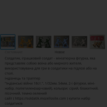
Состояние:
Новое
Солдатик, іграшковий солдат - мініатюрна фігурка, яка
представляє собою воїна або мирного жителя,
використовувана для гри в солдатики на підлозі або на
столі.
індіанець та траппер
"Індіанські війни 18ст.", 1/32мм, 54мм, 2-і фігурки, міні-
набір, поліетилен(харчовий), кольори: сірий, блакитний,
пісочний, темно-зелений
сайт ( https://soldatik.mozellosite.com ) купити набір
солдатиків