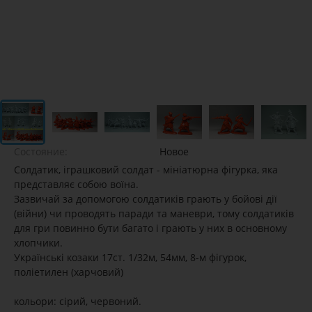
Состояние:
Новое
Солдатик, іграшковий солдат - мініатюрна фігурка, яка
представляє собою воїна.
Зазвичай за допомогою солдатиків грають у бойові дії
(війни) чи проводять паради та маневри, тому солдатиків
для гри повинно бути багато і грають у них в основному
хлопчики.
Українські козаки 17ст. 1/32м, 54мм, 8-м фігурок,
поліетилен (харчовий)
кольори: сірий, червоний.