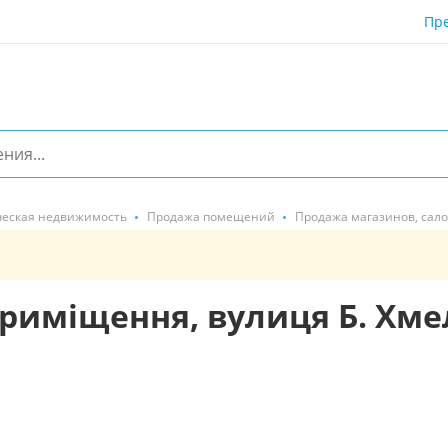
Пр
еская недвижимость
Продажа помещений
Продажа магазинов, сал
риміщення, вулиця Б. Хм