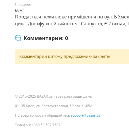
Площадь:
2
66м
Продається нежитлове приміщення по вул. Б Хмель
цикл, Двохфункційний котел, Санвузол, Є 2 входи,
Комментарии: 0
Комментарии к этому предложению закрыты
© 2015-2025 BAZAR.ua - все права защищены
01135 Киев, ул. Златоустовская, 50 офис 105А
По всем вопросам обращайтесь
support@bazar.ua
Телефон: +380 50 507 7507