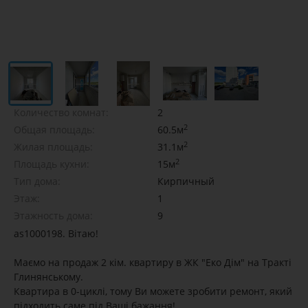
Количество комнат:
2
2
Общая площадь:
60.5м
2
Жилая площадь:
31.1м
2
Площадь кухни:
15м
Тип дома:
Кирпичный
Этаж:
1
Этажность дома:
9
as1000198. Вітаю!
Маємо на продаж 2 кім. квартиру в ЖК "Еко Дім" на Тракті
Глинянському.
Квартира в 0-циклі, тому Ви можете зробити ремонт, який
підходить саме під Ваші бажання!