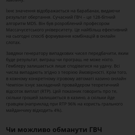
Їхнє значення відображається на барабанах, видаючи
результат обертання. Сучасний ГВЧ – це 128-бітний
алгоритм MD5. Він був розроблений професором
Массачусетського університету. Це найбільш ефективний
на сьогодні спосіб формування комбінацій в онлайн
слотах.
Завдяки генератору випадкових чисел передбачити, яким
буде результат, виграш чи програш, не може ніхто.
Гемблеру залишається лише сподіватися на удачу. Всі
числа випадають згідно з теорією ймовірності. Крім того,
в кожному конкретному ігровому автоматі казино онлайн
Чемпіон існує закладений провайдером теоретичний
відсоток виплат (RTP). Цей показник говорить про те,
скільки грошей залишається в казино, а скільки йде
гравцям (наприклад при RTP 96% на користь грального
майданчику відходить 4%).
Чи можливо обманути ГВЧ