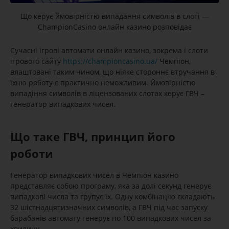
Що керує ймовірністю випадання символів в слоті —
ChampionCasino онлайн казино розповідає
Сучасні ігрові автомати онлайн казино, зокрема і слоти
ігрового сайту
https://championcasino.ua/
Чемпіон,
влаштовані таким чином, що ніяке стороннє втручання в
їхню роботу є практично неможливим. Ймовірністю
випадіння символів в ліцензованих слотах керує ГВЧ –
генератор випадкових чисел.
Що таке ГВЧ, принцип його
роботи
Генератор випадкових чисел в Чемпіон казино
представляє собою програму, яка за долі секунд генерує
випадкові числа та групує їх. Одну комбінацію складають
32 шістнадцятизначних символів, а ГВЧ під час запуску
барабанів автомату генерує по 100 випадкових чисел за
хвилину.