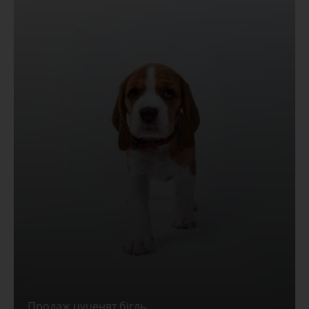
Продаж цуценят бігль