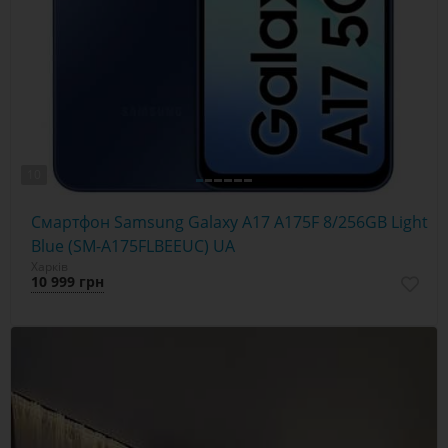
10
Смартфон Samsung Galaxy A17 A175F 8/256GB Light
Blue (SM-A175FLBEEUC) UA
Харків
10 999 грн