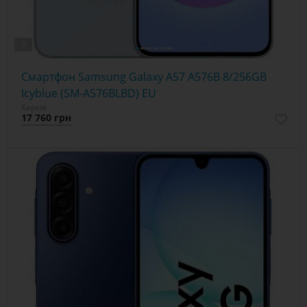
9
Смартфон Samsung Galaxy A57 A576B 8/256GB
Icyblue (SM-A576BLBD) EU
Харків
17 760 грн