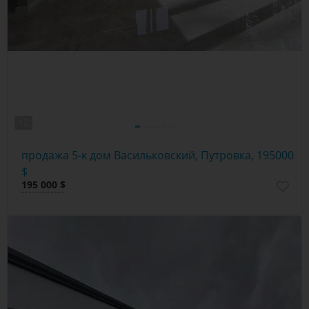
12
продажа 5-к дом Васильковский, Путровка, 195000
$
195 000 $