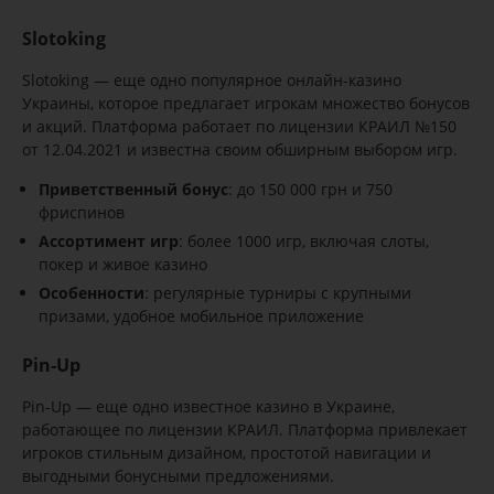
Slotoking
Slotoking — еще одно популярное онлайн-казино
Украины, которое предлагает игрокам множество бонусов
и акций. Платформа работает по лицензии КРАИЛ №150
от 12.04.2021 и известна своим обширным выбором игр.
Приветственный бонус
: до 150 000 грн и 750
фриспинов
Ассортимент игр
: более 1000 игр, включая слоты,
покер и живое казино
Особенности
: регулярные турниры с крупными
призами, удобное мобильное приложение
Pin-Up
Pin-Up — еще одно известное казино в Украине,
работающее по лицензии КРАИЛ. Платформа привлекает
игроков стильным дизайном, простотой навигации и
выгодными бонусными предложениями.