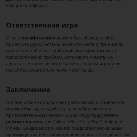
выборе платформы.
Ответственная игра
Игра в
онлайн казино
должна быть безопасной и
приносить удовольствие. Важно помнить о принципах
ответственной игры, чтобы избежать финансовых и
психологических проблем. Установите лимиты на
депозиты и проигрыши, ограничьте время игры и не
пытайтесь отыграться после проигрыша.
Заключение
Онлайн-казино продолжают развиваться и привлекать
игроков благодаря удобству, разнообразию игр и
привлекательным бонусам. В 2024 году представлен
рейтинг казино
, как Favbet, VBet, Slots City, Slotoking и
Pin-Up. Каждое из этих казино предлагает уникальные
преимущества и высокий уровень сервиса, что делает их