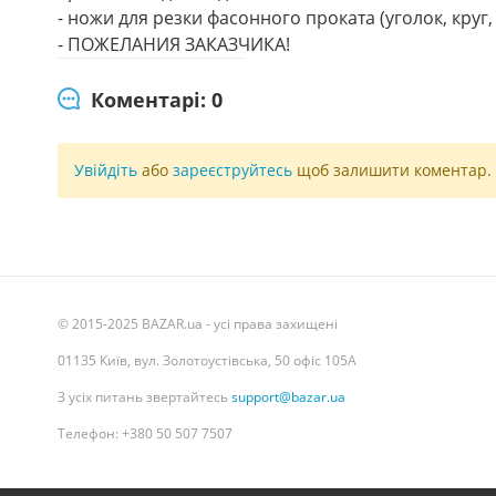
- ножи для резки фасонного проката (уголок, круг, 
- ПОЖЕЛАНИЯ ЗАКАЗЧИКА!
Коментарі: 0
Увійдіть
або
зареєструйтесь
щоб залишити коментар.
© 2015-2025 BAZAR.ua - усі права захищені
01135 Київ, вул. Золотоустівська, 50 офіс 105А
З усіх питань звертайтесь
support@bazar.ua
Телефон: +380 50 507 7507