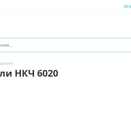
Ог
ерстати
ли НКЧ 6020