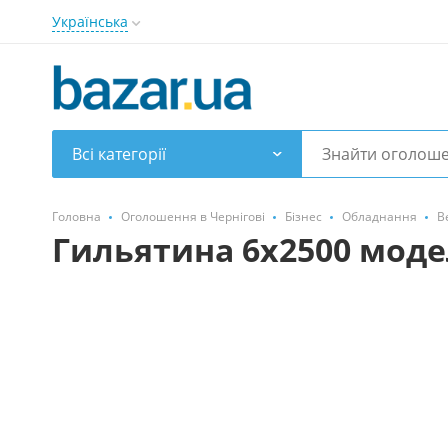
Українська
Всі категорії
Головна
Оголошення в Чернігові
Бізнес
Обладнання
В
Гильятина 6х2500 моде