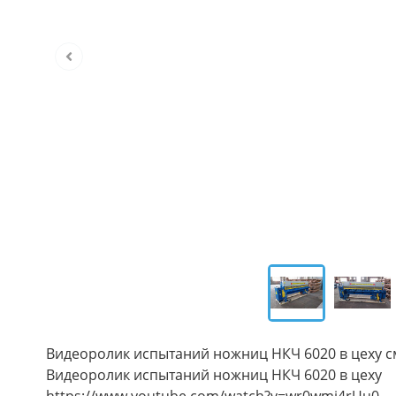
Видеоролик испытаний ножниц НКЧ 6020 в цеху с
Видеоролик испытаний ножниц НКЧ 6020 в цеху
https://www.youtube.com/watch?v=wr0wmi4rUu0