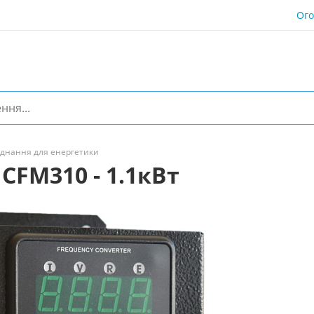
Ог
днання для енергетики
CFM310 - 1.1кВт