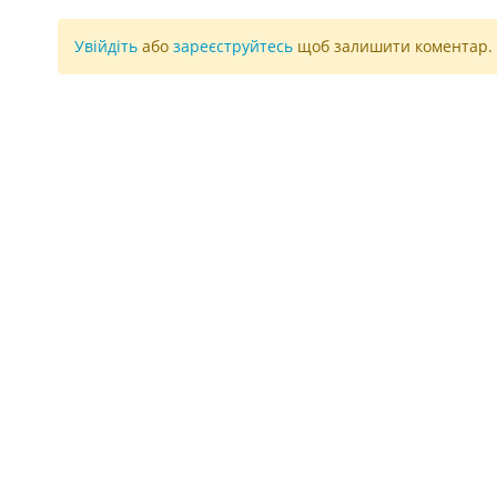
Увійдіть
або
зареєструйтесь
щоб залишити коментар.