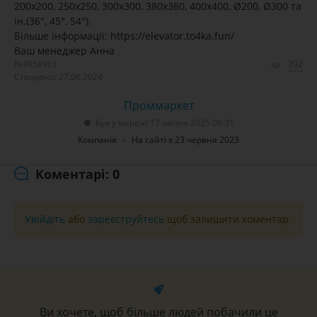
200х200, 250х250, 300х300, 380х380, 400х400, Ø200, Ø300 та
ін.(36°, 45°, 54°).
Більше інформації: https://elevator.to4ka.fun/
Ваш менеджер Анна
№3958961
392
Створено: 27.06.2024
Проммаркет
Був у мережі 17 липня 2025 08:31
Компанія
На сайті з 23 червня 2023
Коментарі: 0
Увійдіть
або
зареєструйтесь
щоб залишити коментар.
Ви хочете, щоб більше людей побачили це