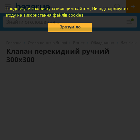
Продовжуючи користуватися цим сайтом, Ви підтверджуєте
згоду на використання файлів cookies
Зрозуміло
Головна
Оголошення в Дніпрі
Бізнес
Обладнання
Для сільсь
Клапан перекидний ручний
300х300