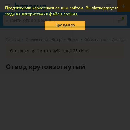
Продовжуючи користуватися цим сайтом, Ви підтверджуєте
згоду на використання файлів cookies
Зрозуміло
Головна
Оголошення в Дніпрі
Бізнес
Обладнання
Для водоп
Оголошення знято з публікації 23 січня
Отвод крутоизогнутый