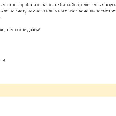
ь можно заработать на росте биткойна, плюс есть бонусы
было на счету немного или много usdc Хочешь посмотре
8
ке, тем выше доход!
те!