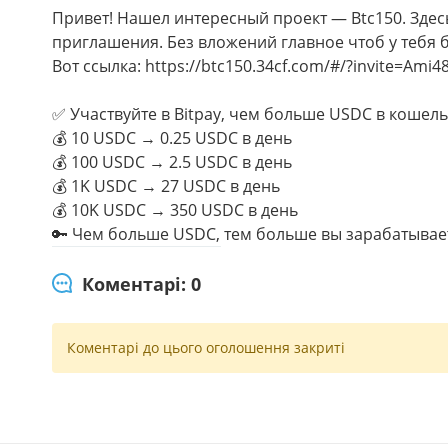
Привет! Нашел интересный проект — Btc150. Здес
приглашения. Без вложений главное чтоб у тебя 
Вот ссылка: https://btc150.34cf.com/#/?invite=Ami4
✅ Участвуйте в Bitpay, чем больше USDC в кошель
💰 10 USDC → 0.25 USDC в день
💰 100 USDC → 2.5 USDC в день
💰 1K USDC → 27 USDC в день
💰 10K USDC → 350 USDC в день
🔑 Чем больше USDC, тем больше вы зарабатывае
Коментарі: 0
Коментарі до цього оголошення закриті