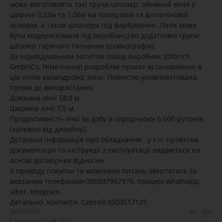
може виготовляти такі групи шпалер: обємний вініл у
ширині 0,53м та 1,06м на паперовій та флізеліновій
основах, а також шпалери під фарбування. Лінія може
бути модернізована під виробництво додаткової групи
шпалер гарячого тиснення (шовкографія).
За індивідуальним запитом завод-виробник (Olbrich
GmbHCo, Німеччина) розробляє проект встановлення в
цю лінію каландрової зони. Повністю укомплектована,
готова до використання.
Довжина лінії 58,8 м.
Ширина лінії 7,5 м.
Продуктивність лінії за добу в середньому 6 000 рулонів
(залежно від дизайну).
Детальна інформація про обладнання , у т.ч. проектна
документація та інструкції з експлуатації надаються на
основі договірних відносин.
З приводу покупки та можливих питань звертатись за
вказаним телефоном+380937997976, працює whatsapp,
viber, telegram.
Детально: контакти: Сергей 0503517125
№4108321
308
Створено: 07.04.2025