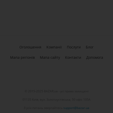
Оголошення
Компанії
Послуги
Блог
Мапа регіонів
Мапа сайту
Контакти
Допомога
© 2015-2025 BAZAR.ua - усі права захищені
01135 Київ, вул. Золотоустівська, 50 офіс 105А
З усіх питань звертайтесь
support@bazar.ua