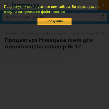
Продовжуючи користуватися цим сайтом, Ви підтверджуєте
згоду на використання файлів cookies
Зрозуміло
Головна
Оголошення в Дніпрі
Будинок і сад
Господарський інв
Продається Німецька лінія для
виробництва шпалер № 12