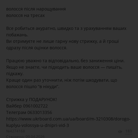
волосся після нарощування
волосся на тресах
Все робиться акуратно, швидко та з урахуванням ваших
побажань.
Ви отримуєте не лише гарну нову стрижку, а й гроші
одразу після оцінки волосся.
Працюю уважно та відповідально, без заниження ціни.
Якщо не знаєте, чи підходить ваше волосся — пишіть,
підкажу.
Краще один раз уточнити, ніж потім шкодувати, що
волосся пішло “в нікуди”.
Стрижка у ПОДАРУНОК!
Вайбер 0961002722
Телеграм 0633013356
https://www.ukrboard.com.ua/ua/board/m-3210308/dorogo-
kuplyu-volossya-u-dnipri-vid-3
№4274168
183
Створено: 09.04.2026