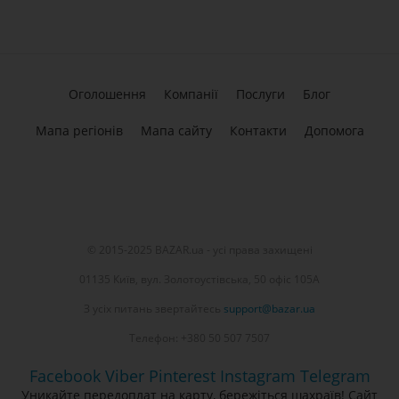
Оголошення
Компанії
Послуги
Блог
Мапа регіонів
Мапа сайту
Контакти
Допомога
© 2015-2025 BAZAR.ua - усі права захищені
01135 Київ, вул. Золотоустівська, 50 офіс 105А
З усіх питань звертайтесь
support@bazar.ua
Телефон: +380 50 507 7507
Facebook
Viber
Pinterest
Instagram
Telegram
Уникайте передоплат на карту, бережіться шахраїв! Сайт