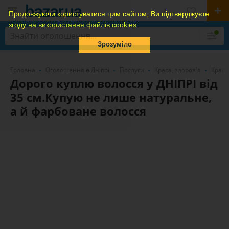
Продовжуючи користуватися цим сайтом, Ви підтверджуєте
згоду на використання файлів cookies
Зрозуміло
Головна
Оголошення в Дніпрі
Послуги
Краса, здоров'я
Краса
Дорого куплю волосся у ДНІПРІ від
35 см.Купую не лише натуральне,
а й фарбоване волосся