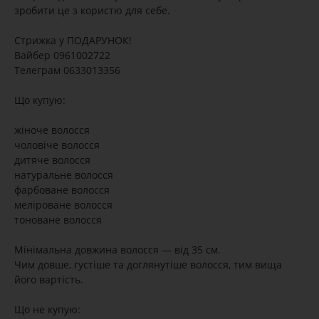
зробити це з користю для себе.
Стрижка у ПОДАРУНОК!
Вайбер 0961002722
Телеграм 0633013356
Що купую:
жіноче волосся
чоловіче волосся
дитяче волосся
натуральне волосся
фарбоване волосся
меліроване волосся
тоноване волосся
Мінімальна довжина волосся — від 35 см.
Чим довше, густіше та доглянутіше волосся, тим вища
його вартість.
Що не купую: