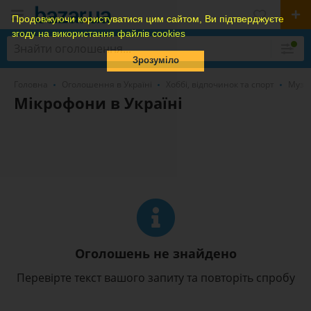
Продовжуючи користуватися цим сайтом, Ви підтверджуєте
згоду на використання файлів cookies
Зрозуміло
Головна
Оголошення в Україні
Хоббі, відпочинок та спорт
Музи
Мікрофони в Україні
Оголошень не знайдено
Перевірте текст вашого запиту та повторіть спробу