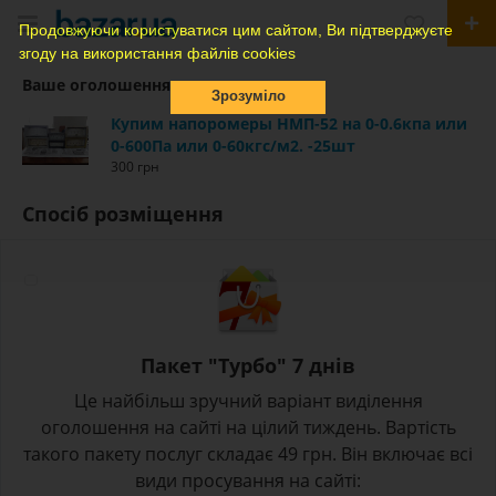
Продовжуючи користуватися цим сайтом, Ви підтверджуєте
згоду на використання файлів cookies
Ваше оголошення
Зрозуміло
Купим напоромеры НМП-52 на 0-0.6кпа или
0-600Па или 0-60кгс/м2. -25шт
300 грн
Спосіб розміщення
Пакет "Турбо" 7 днів
Це найбільш зручний варіант виділення
оголошення на сайті на цілий тиждень. Вартість
такого пакету послуг складає 49 грн. Він включає всі
види просування на сайті: