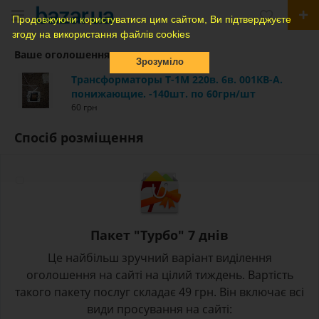
Продовжуючи користуватися цим сайтом, Ви підтверджуєте
згоду на використання файлів cookies
Ваше оголошення
Зрозуміло
Трансформаторы Т-1М 220в. 6в. 001КВ-А.
понижающие. -140шт. по 60грн/шт
60 грн
Спосіб розміщення
Пакет "Турбо" 7 днів
Це найбільш зручний варіант виділення
оголошення на сайті на цілий тиждень. Вартість
такого пакету послуг складає 49 грн. Він включає всі
види просування на сайті: