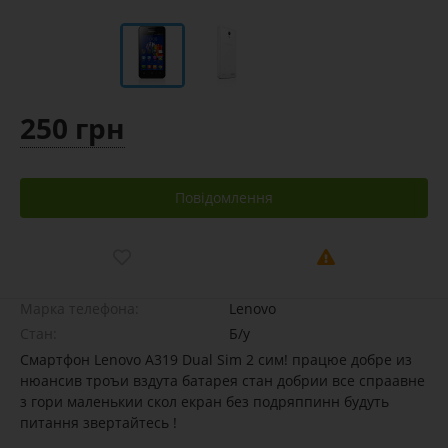
250 грн
Повідомлення
Марка телефона:
Lenovo
Стан:
Б/у
Смартфон Lenovo A319 Dual Sim 2 сим! працюе добре из
нюансив троъи вздута батарея стан добрии все спраавне
з гори маленькии скол екран без подряппинн будуть
питання звертайтесь !