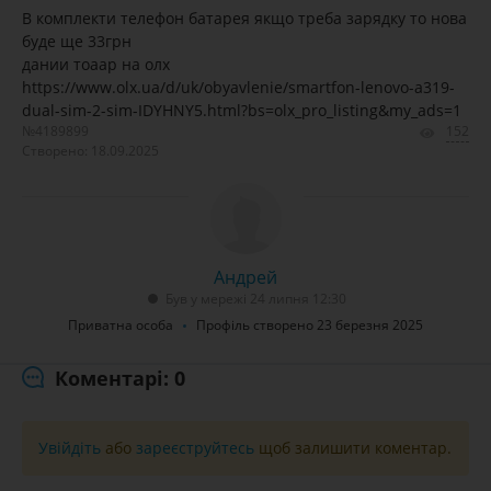
В комплекти телефон батарея якщо треба зарядку то нова
буде ще 33грн
дании тоаар на олх
https://www.olx.ua/d/uk/obyavlenie/smartfon-lenovo-a319-
dual-sim-2-sim-IDYHNY5.html?bs=olx_pro_listing&my_ads=1
№4189899
152
Створено: 18.09.2025
Андрей
Був у мережі 24 липня 12:30
Приватна особа
Профіль створено 23 березня 2025
Коментарі: 0
Увійдіть
або
зареєструйтесь
щоб залишити коментар.