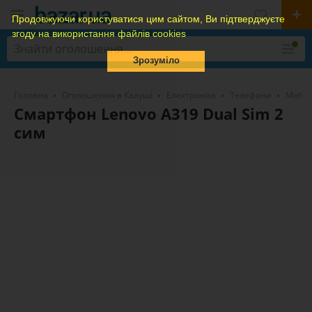
Продовжуючи користуватися цим сайтом, Ви підтверджуєте
згоду на використання файлів cookies
Зрозуміло
Головна
Оголошення в Калуші
Електроніка
Телефони
Мобіл
Смартфон Lenovo A319 Dual Sim 2
сим