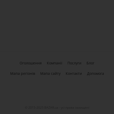
Оголошення
Компанії
Послуги
Блог
Мапа регіонів
Мапа сайту
Контакти
Допомога
© 2015-2025 BAZAR.ua - усі права захищені