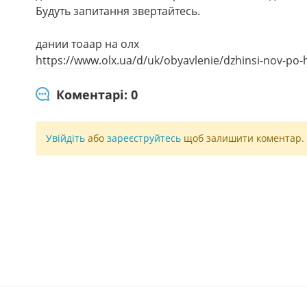
Будуть запитання звертайтесь.
дании тоаар на олх
https://www.olx.ua/d/uk/obyavlenie/dzhinsi-nov-po
Коментарі: 0
Увійдіть
або
зареєструйтесь
щоб залишити коментар.