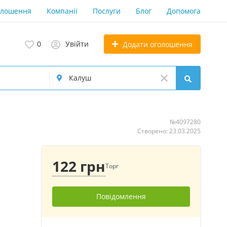
олошення
Компанії
Послуги
Блог
Допомога
0
Увійти
Додати оголошення
№4097280
Створено: 23.03.2025
122 грн
Торг
Повідомлення