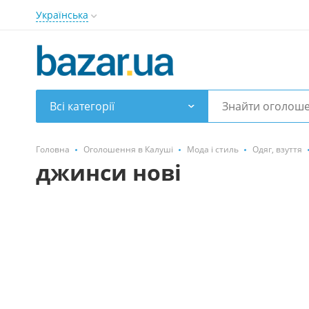
Українська
Всі категорії
Головна
Оголошення в Калуші
Мода і стиль
Одяг, взуття
джинси нові