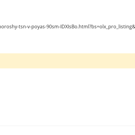
-horoshy-tsn-v-poyas-90sm-IDXIsBo.html?bs=olx_pro_listin