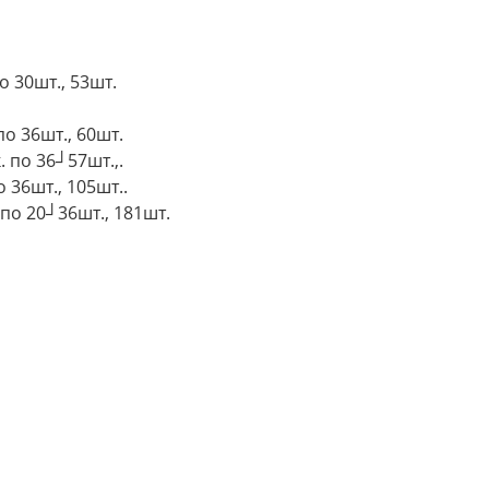
о 30шт., 53шт.
о 36шт., 60шт.
 по 36┘57шт.,.
 36шт., 105шт..
 по 20┘36шт., 181шт.