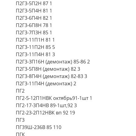
П2Г3-5П2Н 87 1
П2Г3-5П4Н 81 1
П2Г3-6П4Н 82 1
П2Г3-6П8Н 78 1
П2Г3-7П3Н 85 1
П2Г3-11П1Н 81 1
П2Г3-11П2Н 85 5
П2Г3-11П4Н 81 3
П2Г3-3П16Н (демонтаж) 85-86 2
П2Г3-5П8Н (демонтаж) 82 3
П2Г3-8П4Н (демонтаж) 82-83 3
П2Г3-11П4Н (демонтаж) 2
ПГ2
ПГ2-5-12П1НВК октябрь91-1шт 1
ПГ2-17-3П4НВ 89-1шт,92 3
ПГ2-23-2П12НВК вп 92 19
ПГ3
ПГ39Ш-236В 85 110
ПГК