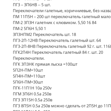
ПГ3 – ЗП6НВ -- 5 шт.
Переключатели галетные, коричниевые, без назва
ПМ 11П5Н – 200 шт переключатель галетный мал
ПМ-2 3П3Н галетник с клювиком. 5,50 16 84
ПМ-2 5П6Н 5,50 1
ЗП3НПМ2 Переключатель шт. 18
ПГ3-2П-12НВ Переключатель галетный шт. 64
ПГ3-2П-8НВ Переключатель галетный 92 г. шт. 116
ПГК2П4Н Переключатель галетный 84 г. шт. 20
Переключатели.
ПГК 3П3НК прямая лыска =100шт
5П2Н-ПМ=10шт
5П4Н-ПМ=110шт
5П6Н-ПМ=30шт
ПГК-11П1Н 10a 250v
ПГМ 3П6Н 0.5а 250в
ПГ3 3П15Н 0.5а 250в
ПГ3 8П5Н 0.5а 250в можно сделать от 2П5Н до 11