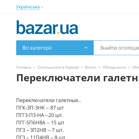
Українська
Всі категорії
Головна
Оголошення в Харкові
Бізнес
Обладнання
Обл
Переключатели галет
Переключатели галетные..
ПГК-3П-3НК -- 87 шт
ПГГ3-П3-НА --20 шт.
ПГГ-5П6Н8А -- 15 шт
ПГ3 – ЗП2НВ -- 7 шт.
ПГ3 – 11П4НВ -- 8 шт