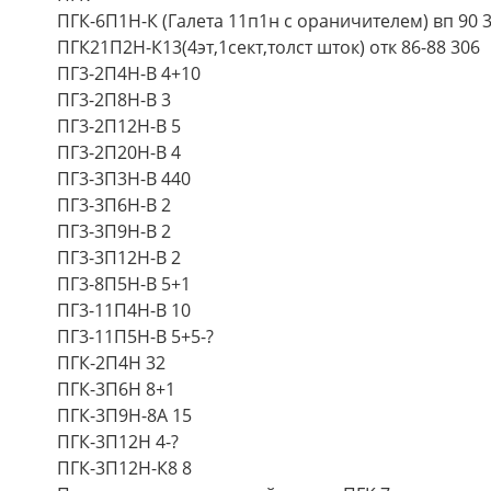
ПГК-6П1Н-К (Галета 11п1н с ораничителем) вп 90 
ПГК21П2Н-К13(4эт,1сект,толст шток) отк 86-88 306
ПГ3-2П4Н-В 4+10
ПГ3-2П8Н-В 3
ПГ3-2П12Н-В 5
ПГ3-2П20Н-В 4
ПГ3-3П3Н-В 440
ПГ3-3П6Н-В 2
ПГ3-3П9Н-В 2
ПГ3-3П12Н-В 2
ПГ3-8П5Н-В 5+1
ПГ3-11П4Н-В 10
ПГ3-11П5Н-В 5+5-?
ПГК-2П4Н 32
ПГК-3П6Н 8+1
ПГК-3П9Н-8А 15
ПГК-3П12Н 4-?
ПГК-3П12Н-К8 8