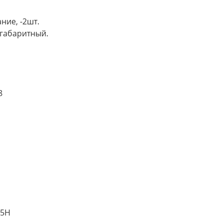
ние, -2шт.
огабаритный.
8
П5Н