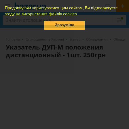
Продовжуючи користуватися цим сайтом, Ви підтверджуєте
згоду на використання файлів cookies
Зрозуміло
Головна
Оголошення в Харкові
Бізнес
Обладнання
Обладна
Указатель ДУП-М положения
дистанционный - 1шт. 250грн