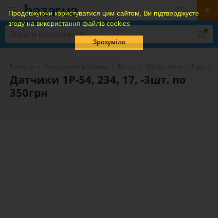
Продовжуючи користуватися цим сайтом, Ви підтверджуєте
згоду на використання файлів cookies
Зрозуміло
Головна
Оголошення в Харкові
Бізнес
Обладнання
Інше обл
Датчики 1Р-54, 234, 17, -3шт. по
350грн