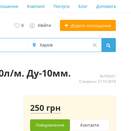
олошення
Компанії
Послуги
Блог
Допомога
0
Увійти
Додати оголошення
20л/м. Ду-10мм.
№760321
Створено: 27.10.2018
250 грн
Повідомлення
Контакти