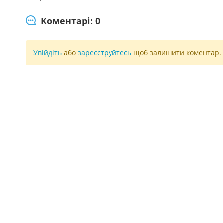
Коментарі: 0
Увійдіть
або
зареєструйтесь
щоб залишити коментар.