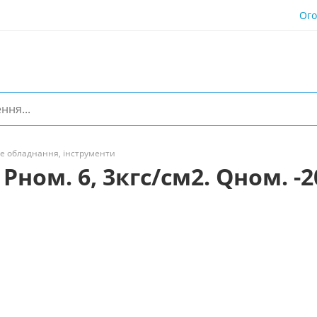
Ог
е обладнання, інструменти
Рном. 6, 3кгс/см2. Qном. -