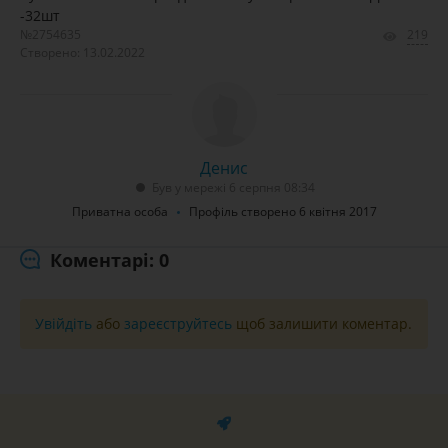
-32шт
№2754635
219
Створено: 13.02.2022
Денис
Був у мережі 6 серпня 08:34
Приватна особа
Профіль створено 6 квітня 2017
Коментарі: 0
Увійдіть
або
зареєструйтесь
щоб залишити коментар.