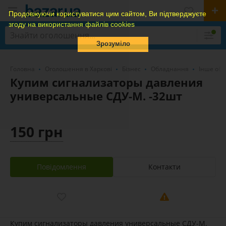
Продовжуючи користуватися цим сайтом, Ви підтверджуєте
згоду на використання файлів cookies
Зрозуміло
Головна
Оголошення в Харкові
Бізнес
Обладнання
Інше обл
Купим сигнализаторы давления
универсальные СДУ-М. -32шт
150 грн
Повідомлення
Контакти
Купим сигнализаторы давления универсальные СДУ-М.