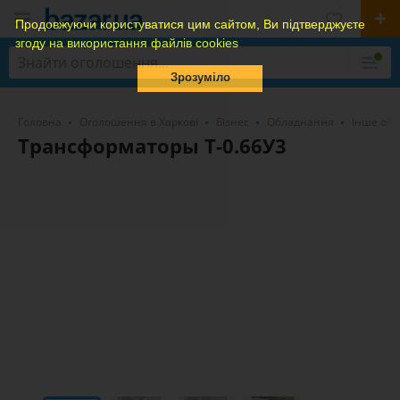
Продовжуючи користуватися цим сайтом, Ви підтверджуєте
згоду на використання файлів cookies
Зрозуміло
Головна
Оголошення в Харкові
Бізнес
Обладнання
Інше обл
Трансформаторы Т-0.66У3