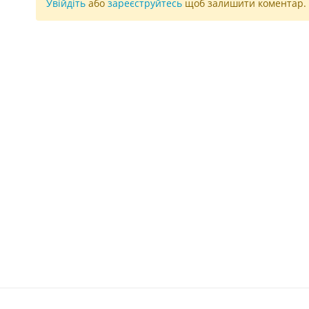
Увійдіть
або
зареєструйтесь
щоб залишити коментар.