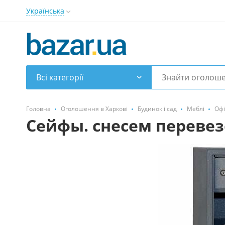
Українська
Всі категорії
Головна
Оголошення в Харкові
Будинок і сад
Меблі
Офі
Сейфы. снесем переве