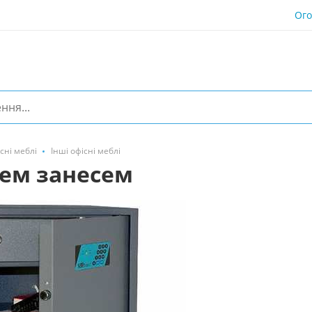
Ог
сні меблі
Інші офісні меблі
зем занесем