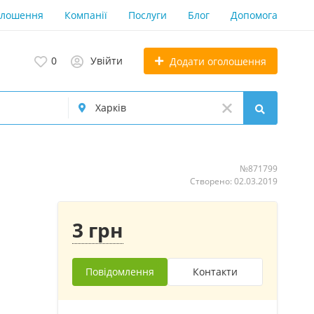
олошення
Компанії
Послуги
Блог
Допомога
0
Увійти
Додати оголошення
№871799
Створено: 02.03.2019
3 грн
Повідомлення
Контакти