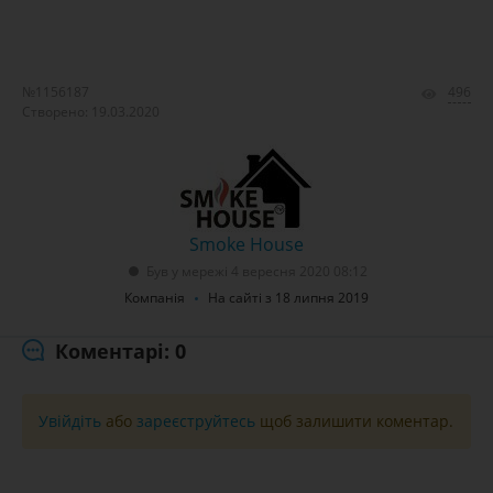
№1156187
496
Створено: 19.03.2020
Smoke House
Був у мережі 4 вересня 2020 08:12
Компанія
На сайті з 18 липня 2019
Коментарі: 0
Увійдіть
або
зареєструйтесь
щоб залишити коментар.