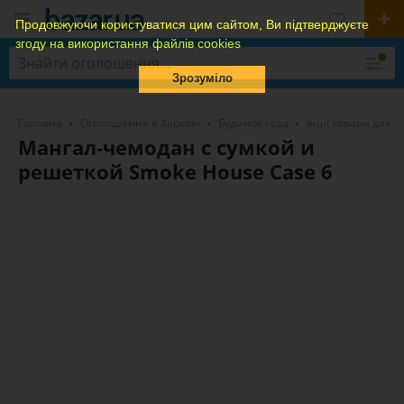
Продовжуючи користуватися цим сайтом, Ви підтверджуєте
згоду на використання файлів cookies
Зрозуміло
Головна
Оголошення в Харкові
Будинок і сад
Інші товари для д
Мангал-чемодан с сумкой и
решеткой Smoke House Case 6