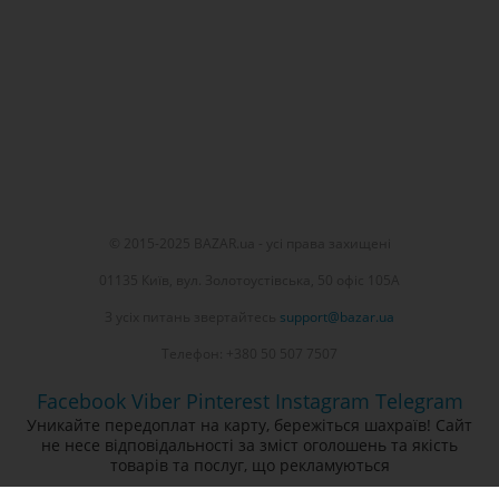
© 2015-2025 BAZAR.ua - усі права захищені
01135 Київ, вул. Золотоустівська, 50 офіс 105А
З усіх питань звертайтесь
support@bazar.ua
Телефон: +380 50 507 7507
Facebook
Viber
Pinterest
Instagram
Telegram
Уникайте передоплат на карту, бережіться шахраїв! Сайт
не несе відповідальності за зміст оголошень та якість
товарів та послуг, що рекламуються