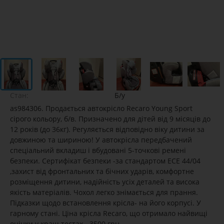
Стан:
Б/у
as984306. Продається автокрісло Recaro Young Sport
сірого кольору, б/в. Призначено для дітей від 9 місяців до
12 років (до 36кг). Регуляється відповідно віку дитини за
довжиною та шириною! У автокрісла передбачений
спеціальний вкладиш і вбудовані 5-точкові ремені
безпеки. Сертифікат безпеки -за стандартом ECE 44/04
,захист від фронтальних та бічних ударів, комфортне
розміщення дитини, надійність усіх деталей та висока
якість матеріалів. Чохол легко знімається для прання.
Підказки щодо встановлення крісла- на його корпусі. У
гарному стані. Ціна крісла Recaro, що отримало найвищі
оцінки у краш-тестах - 3500 грн