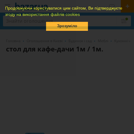
Продовжуючи користуватися цим сайтом, Ви підтверджуєте
згоду на використання файлів cookies
Зрозуміло
Головна
Оголошення в Києві
Будинок і сад
Меблі
Кухонні ме
стол для кафе-дачи 1м / 1м.