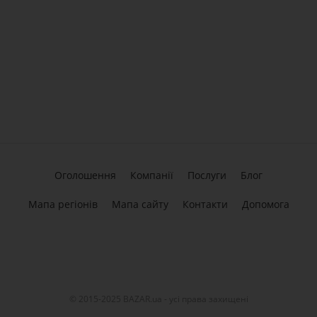
Оголошення
Компанії
Послуги
Блог
Мапа регіонів
Мапа сайту
Контакти
Допомога
© 2015-2025 BAZAR.ua - усі права захищені