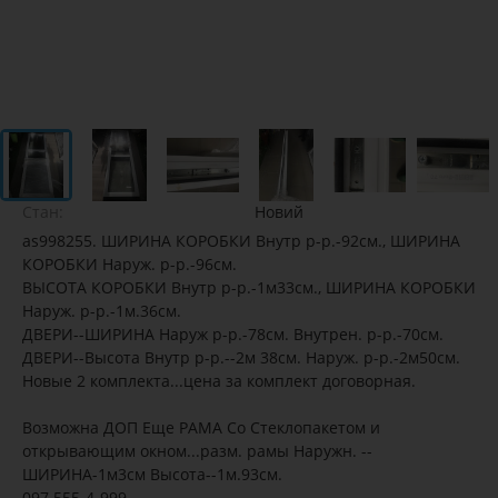
Стан:
Новий
as998255. ШИРИНА КОРОБКИ Внутр р-р.-92см., ШИРИНА
КОРОБКИ Наруж. р-р.-96см.
ВЫСОТА КОРОБКИ Внутр р-р.-1м33см., ШИРИНА КОРОБКИ
Наруж. р-р.-1м.36см.
ДВЕРИ--ШИРИНА Наруж р-р.-78см. Внутрен. р-р.-70см.
ДВЕРИ--Высота Внутр р-р.--2м 38см. Наруж. р-р.-2м50см.
Новые 2 комплекта...цена за комплект договорная.
Возможна ДОП Еще РАМА Со Стеклопакетом и
открывающим окном...разм. рамы Наружн. --
ШИРИНА-1м3см Высота--1м.93см.
097 555-4-999.