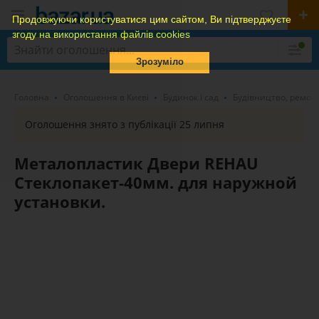
Продовжуючи користуватися цим сайтом, Ви підтверджуєте
згоду на використання файлів cookies
Зрозуміло
Головна
Оголошення в Києві
Будинок і сад
Будівництво, ремон
Оголошення знято з публікації 25 липня
Металопластик Двери REHAU
Стеклопакет-40мм. для наружной
установки.