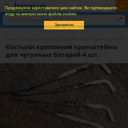
Продовжуючи користуватися цим сайтом, Ви підтверджуєте
згоду на використання файлів cookies
Зрозуміло
Головна
Оголошення в Києві
Будинок і сад
Будівництво, ремон
Костыли крепления кронштейны
для чугунных батарей-4 шт.