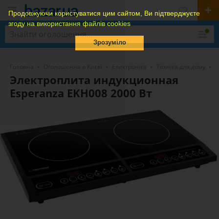
Продовжуючи користуватися цим сайтом, Ви підтверджуєте
згоду на використання файлів cookies
Зрозуміло
Головна
Оголошення в Києві
Електроніка
Техніка для дому
І
Электроплита индукционная
Esperanza EKH008 2000 Вт