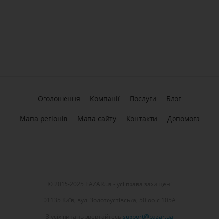
Оголошення
Компанії
Послуги
Блог
Мапа регіонів
Мапа сайту
Контакти
Допомога
© 2015-2025 BAZAR.ua - усі права захищені
01135 Київ, вул. Золотоустівська, 50 офіс 105А
З усіх питань звертайтесь
support@bazar.ua