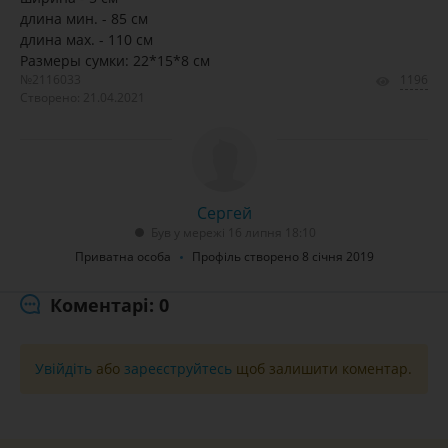
длина мин. - 85 см
длина мах. - 110 см
Размеры сумки: 22*15*8 см
№2116033
1196
Створено: 21.04.2021
Сергей
Був у мережі 16 липня 18:10
Приватна особа
Профіль створено 8 січня 2019
Коментарі: 0
Увійдіть
або
зареєструйтесь
щоб залишити коментар.