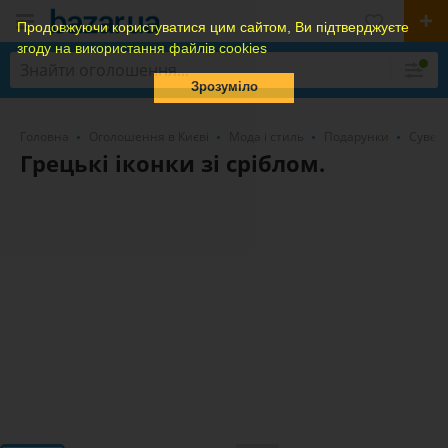
Продовжуючи користуватися цим сайтом, Ви підтверджуєте
згоду на використання файлів cookies
Зрозуміло
Головна
Оголошення в Києві
Мода і стиль
Подарунки
Сувені
Грецькі іконки зі сріблом.