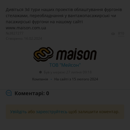
Дивіться 3d тури наших проектів облаштування фургонів
стелажами, переобладнання у вантажопасажирські чи
пасажирські фургони на нашому сайті
www.maison.com.ua
№3827277
810
Створено: 16.02.2024
ТОВ "Мейсон"
Був у мережі 27 липня 09:18
Компанія
На сайті з 15 лютого 2024
Коментарі: 0
Увійдіть
або
зареєструйтесь
щоб залишити коментар.