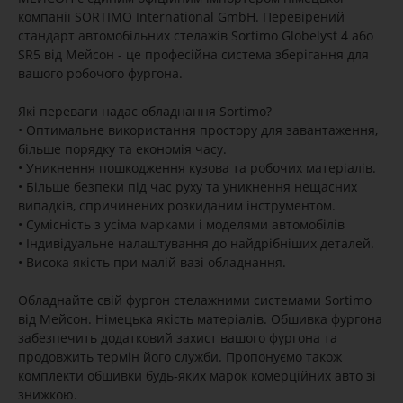
компанії SORTIMO International GmbH. Перевірений
стандарт автомобільних стелажів Sortimo Globelyst 4 або
SR5 від Мейсон - це професійна система зберігання для
вашого робочого фургона.
Які переваги надає обладнання Sortimo?
• Оптимальне використання простору для завантаження,
більше порядку та економія часу.
• Уникнення пошкодження кузова та робочих матеріалів.
• Більше безпеки під час руху та уникнення нещасних
випадків, спричинених розкиданим інструментом.
• Сумісність з усіма марками і моделями автомобілів
• Індивідуальне налаштування до найдрібніших деталей.
• Висока якість при малій вазі обладнання.
Обладнайте свій фургон стелажними системами Sortimo
від Мейсон. Німецька якість матеріалів. Обшивка фургона
забезпечить додатковий захист вашого фургона та
продовжить термін його служби. Пропонуємо також
комплекти обшивки будь-яких марок комерційних авто зі
знижкою.