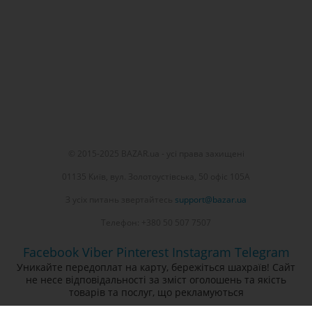
© 2015-2025 BAZAR.ua - усі права захищені
01135 Київ, вул. Золотоустівська, 50 офіс 105А
З усіх питань звертайтесь
support@bazar.ua
Телефон: +380 50 507 7507
Facebook
Viber
Pinterest
Instagram
Telegram
Уникайте передоплат на карту, бережіться шахраїв! Сайт
не несе відповідальності за зміст оголошень та якість
товарів та послуг, що рекламуються