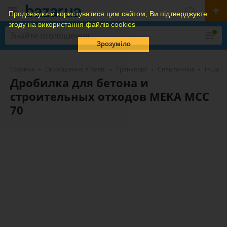
Продовжуючи користуватися цим сайтом, Ви підтверджуєте
згоду на використання файлів cookies
Зрозуміло
Головна
Оголошення в Києві
Транспорт
Спецтехніка
Інша с
Дробилка для бетона и
строительных отходов МЕКА МСС
70