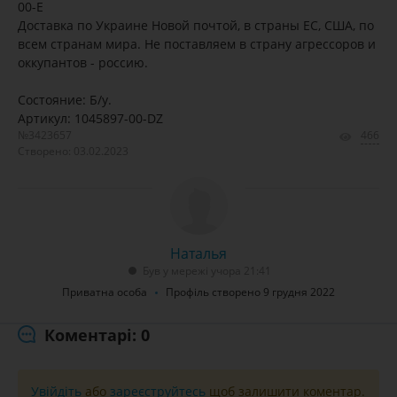
00-E
Доставка по Украине Новой почтой, в страны ЕС, США, по
всем странам мира. Не поставляем в страну агрессоров и
оккупантов - россию.
Состояние: Б/у.
Артикул: 1045897-00-DZ
№3423657
466
Створено: 03.02.2023
Наталья
Був у мережі учора 21:41
Приватна особа
Профіль створено 9 грудня 2022
Коментарі: 0
Увійдіть
або
зареєструйтесь
щоб залишити коментар.