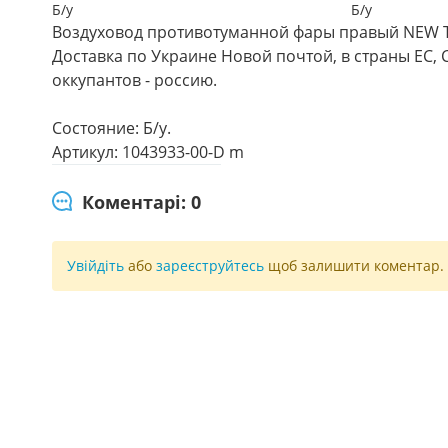
Б/у
Б/у
Воздуховод противотуманной фары правый NEW Te
Доставка по Украине Новой почтой, в страны ЕС, 
оккупантов - россию.
Состояние: Б/у.
Артикул: 1043933-00-D m
Коментарі: 0
Увійдіть
або
зареєструйтесь
щоб залишити коментар.