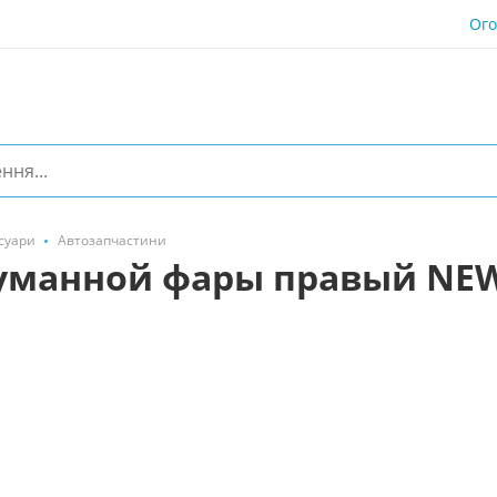
Ог
суари
Автозапчастини
уманной фары правый NEW 