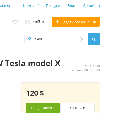
олошення
Компанії
Послуги
Блог
Допомога
0
Увійти
Додати оголошення
Tesla model X
№3414888
Створено: 30.01.2023
120 $
Повідомлення
Контакти