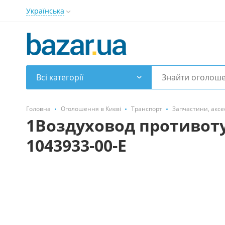
Українська
Всі категорії
Головна
Оголошення в Києві
Транспорт
Запчастини, аксе
1Воздуховод противот
1043933-00-E