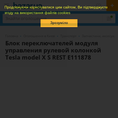
Продовжуючи користуватися цим сайтом, Ви підтверджуєте
згоду на використання файлів cookies
Зрозуміло
Головна
Оголошення в Києві
Транспорт
Запчастини, аксесуари
Блок переключателей модуля
управления рулевой колонкой
Tesla model X S REST E111878