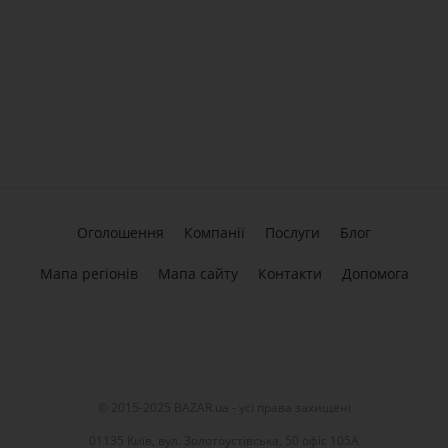
Оголошення
Компанії
Послуги
Блог
Мапа регіонів
Мапа сайту
Контакти
Допомога
© 2015-2025 BAZAR.ua - усі права захищені
01135 Київ, вул. Золотоустівська, 50 офіс 105А