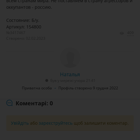
всем странам мира. Не поставляем в страну агрессоров и
оккупантов - россию.
Состояние: Б/у.
Артикул: 154800
№3417467
409
Створено: 02.02.2023
Наталья
Був у мережі учора 21:41
Приватна особа
Профіль створено 9 грудня 2022
Коментарі: 0
Увійдіть
або
зареєструйтесь
щоб залишити коментар.