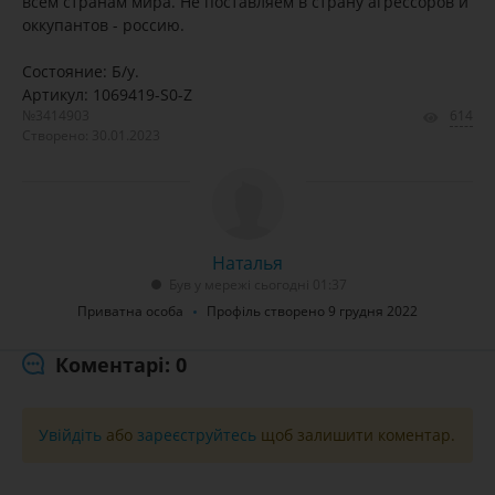
всем странам мира. Не поставляем в страну агрессоров и
оккупантов - россию.
Состояние: Б/у.
Артикул: 1069419-S0-Z
№3414903
614
Створено: 30.01.2023
Наталья
Був у мережі сьогодні 01:37
Приватна особа
Профіль створено 9 грудня 2022
Коментарі: 0
Увійдіть
або
зареєструйтесь
щоб залишити коментар.