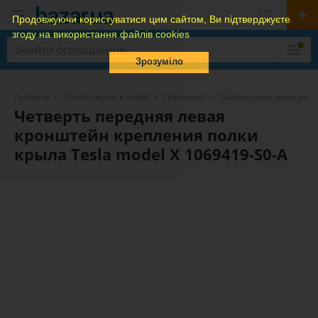
Продовжуючи користуватися цим сайтом, Ви підтверджуєте
згоду на використання файлів cookies
Зрозуміло
Головна
Оголошення в Києві
Транспорт
Запчастини, аксесуари
Четверть передняя левая
кронштейн крепления полки
крыла Tesla model X 1069419-S0-A