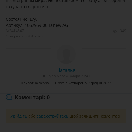
всем странам мира. Не поставляем в страну агрессоров и
оккупантов - россию.
Состояние: Б/у.
Артикул: 1067959-00-D new AG
№3414847
349
Створено: 30.01.2023
Наталья
Був у мережі учора 21:41
Приватна особа
Профіль створено 9 грудня 2022
Коментарі: 0
Увійдіть
або
зареєструйтесь
щоб залишити коментар.