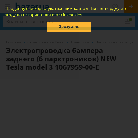
Продовжуючи користуватися цим сайтом, Ви підтверджуєте
згоду на використання файлів cookies
Зрозуміло
Головна
Оголошення в Києві
Транспорт
Запчастини, аксесуари
Электропроводка бампера
заднего (6 парктроников) NEW
Tesla model 3 1067959-00-E