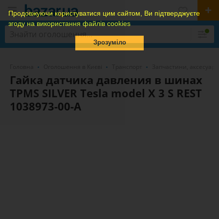
Продовжуючи користуватися цим сайтом, Ви підтверджуєте
згоду на використання файлів cookies
Зрозуміло
Головна
Оголошення в Києві
Транспорт
Запчастини, аксесуари
Гайка датчика давления в шинах
TPMS SILVER Tesla model X 3 S REST
1038973-00-A