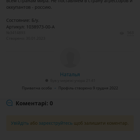
всем странам мира. Не поставляем в страну агрессоров и
оккупантов - россию.
Состояние: Б/у.
Артикул: 1038973-00-A
№3414893
563
Створено: 30.01.2023
Наталья
Був у мережі учора 21:41
Приватна особа
Профіль створено 9 грудня 2022
Коментарі: 0
Увійдіть
або
зареєструйтесь
щоб залишити коментар.