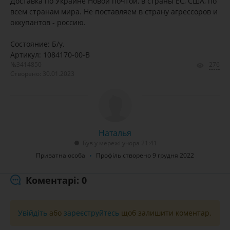
Доставка по Украине Новой почтой, в страны ЕС, США, по
всем странам мира. Не поставляем в страну агрессоров и
оккупантов - россию.
Состояние: Б/у.
Артикул: 1084170-00-B
№3414850
276
Створено: 30.01.2023
Наталья
Був у мережі учора 21:41
Приватна особа
Профіль створено 9 грудня 2022
Коментарі: 0
Увійдіть
або
зареєструйтесь
щоб залишити коментар.