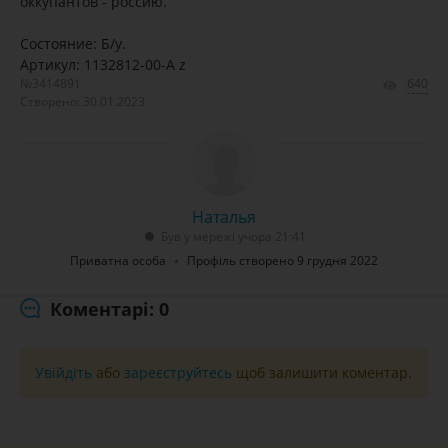
оккупантов - россию.
Состояние: Б/у.
Артикул: 1132812-00-A z
№3414891
640
Створено: 30.01.2023
Наталья
Був у мережі учора 21:41
Приватна особа
Профіль створено 9 грудня 2022
Коментарі: 0
Увійдіть
або
зареєструйтесь
щоб залишити коментар.