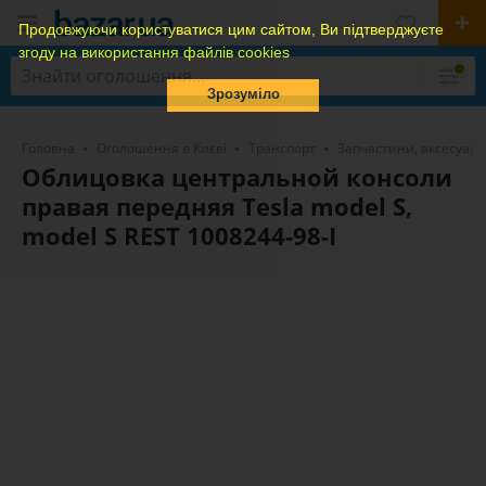
Продовжуючи користуватися цим сайтом, Ви підтверджуєте
згоду на використання файлів cookies
Зрозуміло
Головна
Оголошення в Києві
Транспорт
Запчастини, аксесуари
Облицовка центральной консоли
правая передняя Tesla model S,
model S REST 1008244-98-I