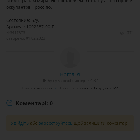
всем странам мира. Не поставляем в страну агрессоров и
оккупантов - россию.
Состояние: Б/у.
Артикул: 1002387-00-F
№3417373
574
Створено: 01.02.2023
Наталья
Був у мережі сьогодні 01:37
Приватна особа
Профіль створено 9 грудня 2022
Коментарі: 0
Увійдіть
або
зареєструйтесь
щоб залишити коментар.