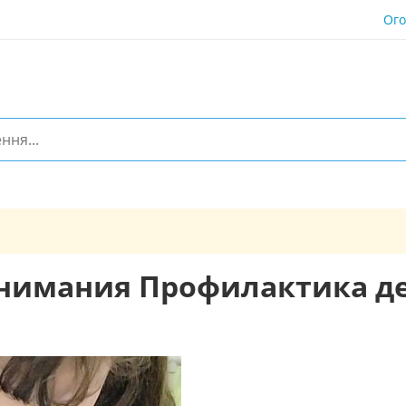
Ог
внимания Профилактика д