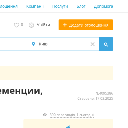
олошення
Компанії
Послуги
Блог
Допомога
0
Увійти
Додати оголошення
еменции,
№4095386
Створено: 17.03.2025
390 переглядів, 1 сьогодні