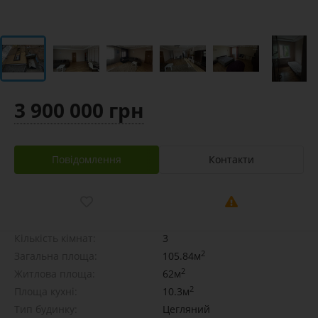
3 900 000 грн
Повідомлення
Контакти
Кількість кімнат:
3
2
Загальна площа:
105.84м
2
Житлова площа:
62м
2
Площа кухні:
10.3м
Тип будинку:
Цегляний