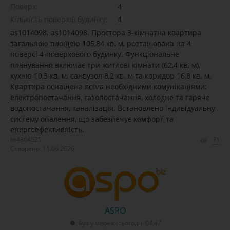
Поверх:
4
Кількість поверхів будинку:
4
as1014098. as1014098. Простора 3-кімнатна квартира
загальною площею 105,84 кв. м, розташована на 4
поверсі 4-поверхового будинку. Функціональне
планування включає три житлові кімнати (62,4 кв. м),
кухню 10,3 кв. м, санвузол 8,2 кв. м та коридор 16,8 кв. м.
Квартира оснащена всіма необхідними комунікаціями:
електропостачання, газопостачання, холодне та гаряче
водопостачання, каналізація. Встановлено індивідуальну
систему опалення, що забезпечує комфорт та
енергоефективність.
№4304525
71
Створено: 11.06.2026
ASPO
Був у мережі сьогодні 04:47