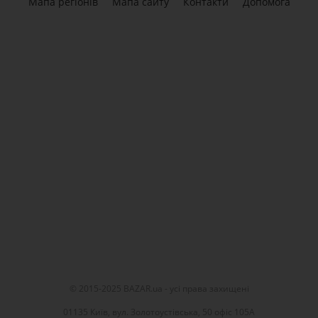
Мапа регіонів
Мапа сайту
Контакти
Допомога
© 2015-2025 BAZAR.ua - усі права захищені
01135 Київ, вул. Золотоустівська, 50 офіс 105А