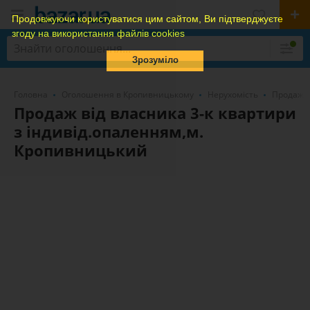
Продовжуючи користуватися цим сайтом, Ви підтверджуєте
згоду на використання файлів cookies
Зрозуміло
Головна
Оголошення в Кропивницькому
Нерухомість
Продажа 
Продаж від власника 3-к квартири
з індивід.опаленням,м.
Кропивницький